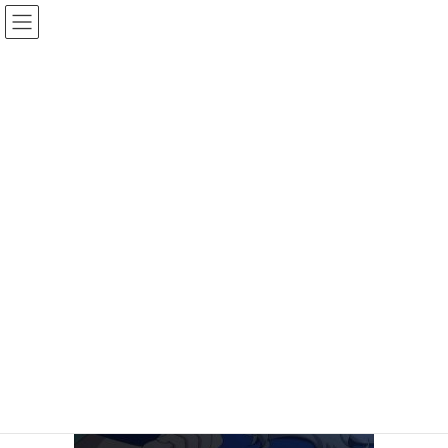
コ
ナ
TOMORI
ン
ビ
テ
ゲ
ン
ー
Capture20150913-001439
ツ
シ
へ
ョ
ス
ン
HOME
アーカイブ
11話の友利奈緒
Capture20150913-001439
キ
に
ッ
移
プ
動
2015年9月13日
/ 最終更新日時 :
2015年9月13日
hina
Capture20150913-001439