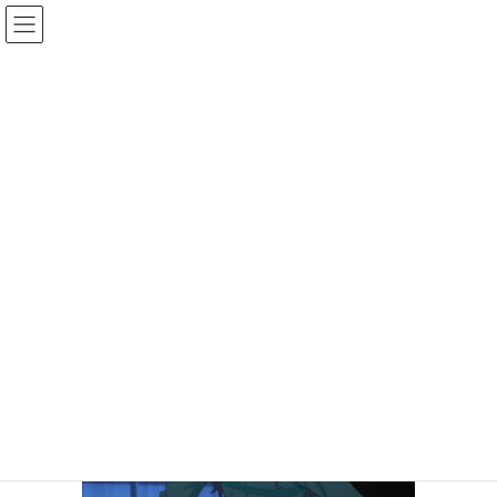
コ
ナ
TOMORI
ン
ビ
テ
ゲ
ン
ー
Capture20150913-001431
ツ
シ
へ
ョ
ス
ン
HOME
アーカイブ
11話の友利奈緒
Capture20150913-001431
キ
に
ッ
移
プ
動
2015年9月13日
/ 最終更新日時 :
2015年9月13日
hina
Capture20150913-001431